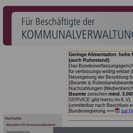
Geringe Alimentation: hoh
(auch Ruhestand)
Das Bundesverfassungsgericht
für verfassungs-widrig erklärt 
Neuregelung der Besoldung b
(Beamte & Ruhestandsbeamte) 
Nachzahlungen (Medienberichte
Beamte
zwischen
mind. 3.00
SERVICE gibt hierzu im II. Vj
(unmittelbar nach Beschluss e
Bundesregierung >>>
zur (
Startseite
Aktuelles für Kommunalbeamte
Taschenbücher