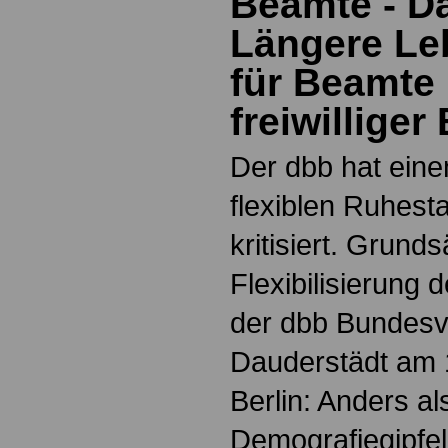
Beamte - D
Längere Le
für Beamte 
freiwilliger
Der dbb hat ein
flexiblen Ruhes
kritisiert. Grunds
Flexibilisierung 
der dbb Bundesv
Dauderstädt am 
Berlin: Anders a
Demografiegipfe