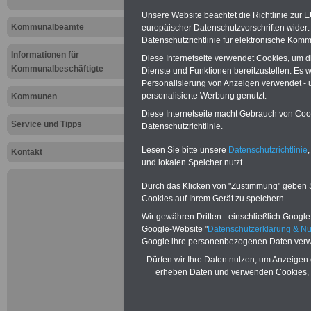
Aktuelles f
Unsere Website beachtet die Richtlinie zur 
Kommunalb
Kommunalbeamte
europäischer Datenschutzvorschriften wide
Datenschutzrichtlinie für elektronische Komm
kritisiert G
Informationen für
Diese Internetseite verwendet Cookies, um 
Kommunalbeschäftigte
Dienste und Funktionen bereitzustellen. Es
zum flexib
Personalisierung von Anzeigen verwendet - un
personalisierte Werbung genutzt.
Kommunen
für Beamte 
Diese Internetseite macht Gebrauch von Cooki
Service und Tipps
Datenschutzrichtlinie.
Längere Le
Lesen Sie bitte unsere
Datenschutzrichtlinie
,
Kontakt
und lokalen Speicher nutzt.
für Beamte 
Durch das Klicken von "Zustimmung" geben Sie
freiwilliger
Cookies auf Ihrem Gerät zu speichern.
Wir gewähren Dritten - einschließlich Google -
10.12.2012
Google-Website "
Datenschutzerklärung & N
Google ihre personenbezogenen Daten verw
Dürfen wir Ihre Daten nutzen, um Anzeigen 
PDF-SERVICE:
Zehn OnlineBücher
erheben Daten und verwenden Cookies, 
& eBooks für den Öffentlichen Dienst
oder Beamte zum Komplettpreis von
15 Euro im Jahr - auch für