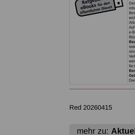
Der
inf
Bes
wic
Arb
Auf
e-B
Bü
Be
so
sin
Ver
wei
für
Ber
Ge
Die
Red 20260415
mehr zu:
Aktuel