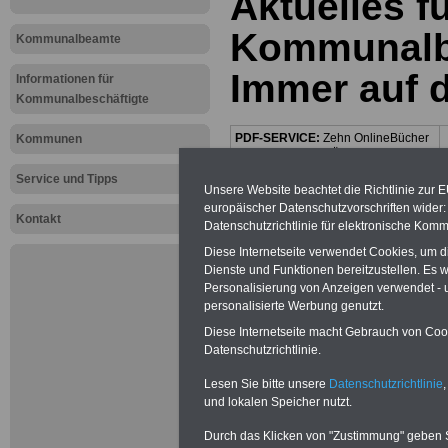
Aktuelles f
Kommunalbe
Kommunalbeamte
Immer auf 
Informationen für
Kommunalbeschäftigte
PDF-SERVICE:
Zehn OnlineBücher
Kommunen
& eBooks für den Öffentlichen Dienst
oder Beamte zum Komplettpreis von
Service und Tipps
15 Euro im Jahr - auch für
Unsere Website beachtet die Richtlinie zur 
Beschäftigte der kommunalen
europäischer Datenschutzvorschriften wide
Verwaltung
geeignet. Sie können
Kontakt
Datenschutzrichtlinie für elektronische Komm
alle Bücher und eBooks
herunterladen, lesen und
Diese Internetseite verwendet Cookies, um 
ausdrucken: Wissenswertes zum
Dienste und Funktionen bereitzustellen. Es
Beamtenrecht, Beihilfe,
Personalisierung von Anzeigen verwendet - un
Beamtenversorgung,
Tarifrecht
,
personalisierte Werbung genutzt.
Nebentätig-keitsrecht, Berufseinstieg
und Frauen im öffentlichen Dienst
Diese Internetseite macht Gebrauch von Cooki
>>>mehr Informationen
Datenschutzrichtlinie.
Lesen Sie bitte unsere
Datenschutzrichtlinie
,
Mehr Meldungen
und lokalen Speicher nutzt.
Durch das Klicken von "Zustimmung" geben Sie
Kommunalbeschä