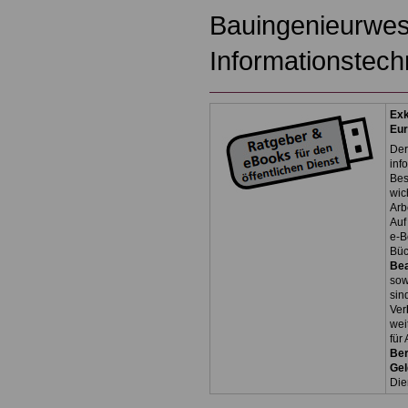
Bauingenieurwes
Informationstech
Exk
Eu
Der
inf
Bes
wic
Arb
Auf
e-B
Bü
Be
so
sin
Ver
wei
für
Ber
Ge
Die