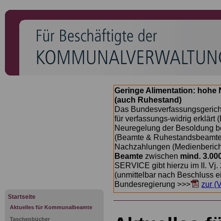
Geringe Alimentation: hoh
(auch Ruhestand)
Das Bundesverfassungsgericht
für verfassungs-widrig erklärt 
Neuregelung der Besoldung b
(Beamte & Ruhestandsbeamte) 
Nachzahlungen (Medienberichte
Beamte
zwischen
mind. 3.00
SERVICE gibt hierzu im II. Vj
(unmittelbar nach Beschluss e
Bundesregierung >>>
zur (
Startseite
Aktuelles für Kommunalbeamte
Taschenbücher