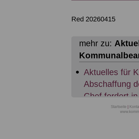
Red 20260415
mehr zu:
Aktuel
Kommunalbea
Aktuelles für
Abschaffung d
Chef fordert in
Übertragung d
Startseite
|
Konta
www.kommu
Beamte; 07.11
Aktuelles für