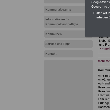
& eBooks
Google-Websi
oder Be
Google ihre 
15 Euro 
Kommunalbeamte
Dürfen wir I
Beschä
Verwalt
erheben D
Informationen für
alle Bü
Kommunalbeschäftigte
herunte
ausdruc
Beamtenr
Kommunen
Beamte
Nebentät
Service und Tipps
und Frau
>>>mehr
Kontakt
Mehr Mel
Kommun
Amtszul
Anwärte
Aufwand
Besoldun
Besoldu
Erschwe
Familien
Grundge
Hochsch