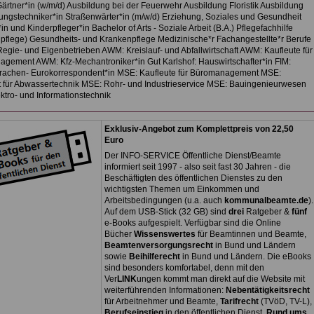
Gärtner*in (w/m/d) Ausbildung bei der Feuerwehr Ausbildung Floristik Ausbildung
ngstechniker*in Straßenwärter*in (m/w/d) Erziehung, Soziales und Gesundheit
in und Kinderpfleger*in Bachelor of Arts - Soziale Arbeit (B.A.) Pflegefachhilfe
pflege) Gesundheits- und Krankenpflege Medizinische*r Fachangestellte*r Berufe
Regie- und Eigenbetrieben AWM: Kreislauf- und Abfallwirtschaft AWM: Kaufleute für
gement AWM: Kfz-Mechantroniker*in Gut Karlshof: Hauswirtschafter*in FIM:
achen- Eurokorrespondent*in MSE: Kaufleute für Büromanagement MSE:
t für Abwassertechnik MSE: Rohr- und Industrieservice MSE: Bauingenieurwesen
ktro- und Informationstechnik
Exklusiv-Angebot zum Komplettpreis von 22,50
Euro
Der INFO-SERVICE Öffentliche Dienst/Beamte
informiert seit 1997 - also seit fast 30 Jahren - die
Beschäftigten des öffentlichen Dienstes zu den
wichtigsten Themen um Einkommen und
Arbeitsbedingungen (u.a. auch
kommunalbeamte.de
).
Auf dem USB-Stick (32 GB) sind
drei
Ratgeber &
fünf
e-Books aufgespielt. Verfügbar sind die Online
Bücher
Wissenswertes
für Beamtinnen und Beamte,
Beamtenversorgungsrecht
in Bund und Ländern
sowie
Beihilferecht
in Bund und Ländern. Die eBooks
sind besonders komfortabel, denn mit den
Ver
LINK
ungen kommt man direkt auf die Website mit
weiterführenden Informationen:
Nebentätigkeitsrecht
für Arbeitnehmer und Beamte,
Tarifrecht
(TVöD, TV-L),
Berufseinstieg
in den öffentlichen Dienst,
Rund ums