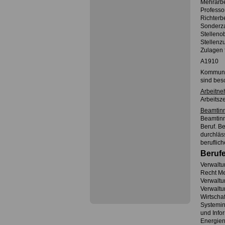
Mehrarbe
Profess
Richter
Sonderz
Stelleno
Stellenz
Zulagen
A1910
Kommunal
sind besc
Arbeitne
Arbeitsze
Beamtin
Beamtinn
Beruf. B
durchläs
beruflich
Beruf
Verwaltun
Recht Me
Verwaltu
Verwaltun
Wirtscha
Systemin
und Info
Energien