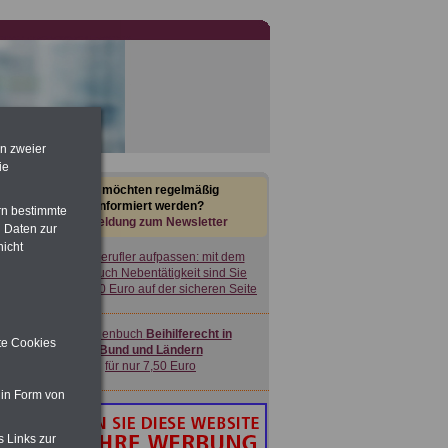
en zweier
ie
Sie möchten regelmäßig
informiert werden?
rn bestimmte
Anmeldung zum Newsletter
 Daten zur
nicht
Nebenberufler aufpassen: mit dem
OnlineBuch Nebentätigkeit sind Sie
für nur 7,50 Euro auf der sicheren Seite
Taschenbuch
Beihilferecht in
ite Cookies
Bund und Ländern
für nur 7,50 Euro
 in Form von
s Links zur