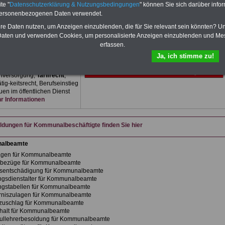
 für den Öffentlichen Dienst
te "
Datenschutzerklärung & Nutzungsbedingungen
" können Sie sich darüber infor
amte zum Komplettpreis von
personenbezogenen Daten verwendet.
im Jahr - auch für
hre Daten nutzen, um Anzeigen einzublenden, die für Sie relevant sein könnten? U
ftigte der kommunalen
ung
geeignet. Sie können
aten und verwenden Cookies, um personalisierte Anzeigen einzublenden und Me
cher und eBooks
erfassen.
rladen, lesen und
Ja, ich stimme zu!
ken: Wissenswertes zum
echt, Beihilfe,
nversorgung,
Tarifrecht
,
ig-keitsrecht, Berufseinstieg
en im öffentlichen Dienst
 Informationen
dungen für Kommunalbeschäftigte finden Sie hier
albeamte
agen für Kommunalbeamte
rbezüge für Kommunalbeamte
sentschädigung für Kommunalbeamte
gsdienstalter für Kommunalbeamte
ngstabellen für Kommunalbeamte
rniszulagen für Kommunalbeamte
zuschlag für Kommunalbeamte
halt für Kommunalbeamte
ullehrerbesoldung für Kommunalbeamte