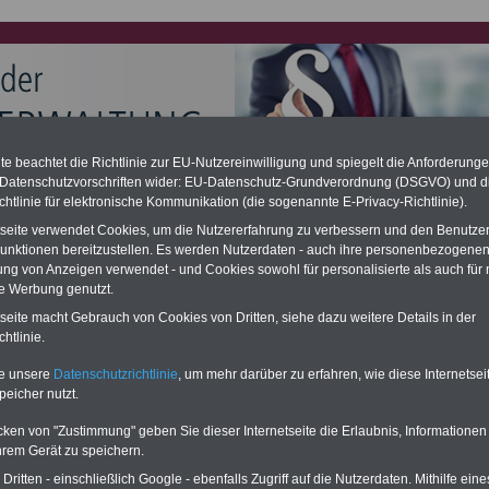
e beachtet die Richtlinie zur EU-Nutzereinwilligung und spiegelt die Anforderung
 Datenschutzvorschriften wider: EU-Datenschutz-Grundverordnung (DSGVO) und d
e Alimentation: hohe Nachzahlung für Kommunalbeamte (auch
chtlinie für elektronische Kommunikation (die sogenannte E-Privacy-Richtlinie).
and)
tseite verwendet Cookies, um die Nutzererfahrung zu verbessern und den Benutze
desverfassungsgericht hat die Berliner Landesbesoldung für verfassungs-
unktionen bereitzustellen. Es werden Nutzerdaten - auch ihre personenbezogenen
rklärt (Berlin muss bis
März 2027 eine Neuregelung der Besoldung
eßen). Auch beim Bund (Beamte & Ruhestandsbeamte) gibt es teilweise
ung von Anzeigen verwendet - und Cookies sowohl für personalisierte als auch für 
chzahlungen (Medienberichten zufolge liegt diese für
alle (!) Beamte
te Werbung genutzt.
en
mind. 3.000 und 13.000 Euro
, Der INFO-SERVICE gibt hierzu im II. Vj.
tseite macht Gebrauch von Cookies von Dritten, siehe dazu weitere Details in der
ne Broschüre heraus (unmittelbar nach Beschluss eines Gesetzentwurfs
htlinie.
desregierung >>>
zur (Vor)Bestellung der Broschüre
.
te unsere
Datenschutzrichtlinie
, um mehr darüber zu erfahren, wie diese Internetse
peicher nutzt.
lles für Kommunalbeschäftigte: Zusammenfügen von
cken von "Zustimmung" geben Sie dieser Internetseite die Erlaubnis, Informationen
teilen
hrem Gerät zu speichern.
RVICE:
Zehn OnlineBücher
Neu aufgelegt: Oktober 2025
ritten - einschließlich Google - ebenfalls Zugriff auf die Nutzerdaten. Mithilfe eine