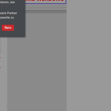
mieren, wie
Buch
Beamtenversorgungsrecht
nsere Partner
in Bund und Ländern
sswerte zu
für nut 7,50 Euro
Nein
Nebenberufler aufpassen: mit dem
OnlineBuch Nebentätigkeit sind Sie
für nur 7,50 Euro auf der sicheren Seite
Taschenbuch
Beihilferecht in
Bund und Ländern
für nur 7,50 Euro