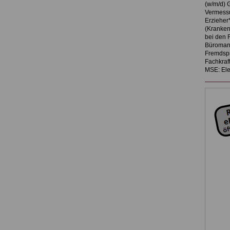
(w/m/d) 
Vermessu
Erzieher*
(Kranken
bei den 
Büromana
Fremdspr
Fachkraf
MSE: Ele