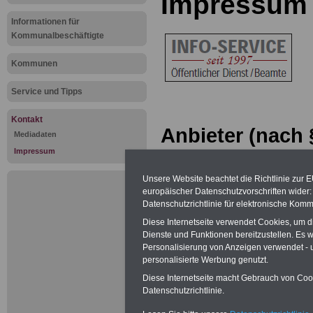
Impressum
Informationen für
Kommunalbeschäftigte
Kommunen
Service und Tipps
Kontakt
Anbieter (nach 
Mediadaten
Impressum
Telemediengese
Unsere Website beachtet die Richtlinie zur 
INFO-SERVICE
europäischer Datenschutzvorschriften wide
Datenschutzrichtlinie für elektronische Komm
Öffentlicher Die
Diese Internetseite verwendet Cookies, um 
Dienste und Funktionen bereitzustellen. Es
Dipl. Verw. Uwe 
Personalisierung von Anzeigen verwendet - un
personalisierte Werbung genutzt.
Carl-Ludwig-Seeg
Diese Internetseite macht Gebrauch von Cooki
Datenschutzrichtlinie.
55232 Alzey