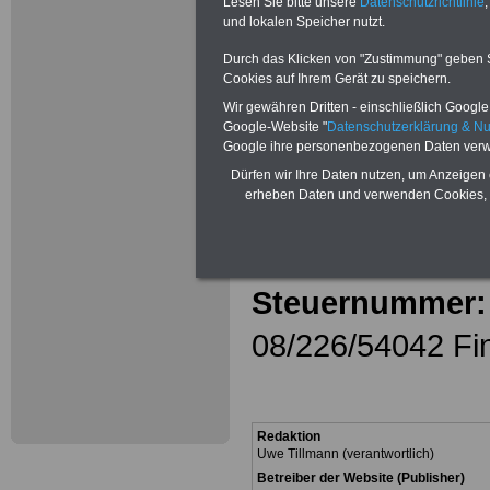
Lesen Sie bitte unsere
Datenschutzrichtlinie
,
und lokalen Speicher nutzt.
Tel:
0179 / 42 99
Durch das Klicken von "Zustimmung" geben Sie
Fax:
0201 / 87 7
Cookies auf Ihrem Gerät zu speichern.
Wir gewähren Dritten - einschließlich Google -
E-Mail:
infoser
Google-Website "
Datenschutzerklärung & N
Google ihre personenbezogenen Daten verw
informationen.
Dürfen wir Ihre Daten nutzen, um Anzeigen 
erheben Daten und verwenden Cookies, 
Gläubiger-ID (S
DE79ZZZ000013
Steuernummer:
08/226/54042 Fi
Redaktion
Uwe Tillmann (verantwortlich)
Betreiber der Website (Publisher)