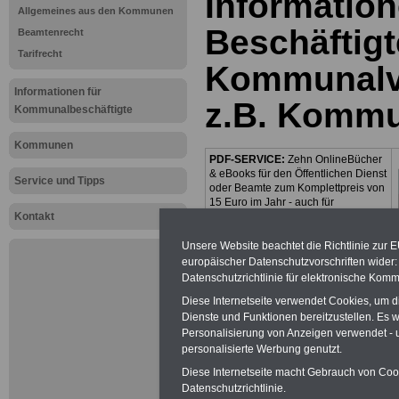
Information
Allgemeines aus den Kommunen
Beschäftigt
Beamtenrecht
Tarifrecht
Kommunalv
Informationen für
z.B. Komm
Kommunalbeschäftigte
Kommunen
PDF-SERVICE:
Zehn OnlineBücher
& eBooks für den Öffentlichen Dienst
Service und Tipps
oder Beamte zum Komplettpreis von
15 Euro im Jahr - auch für
Kontakt
Beschäftigte der kommunalen
Verwaltung
geeignet. Sie können
alle Bücher und eBooks
Unsere Website beachtet die Richtlinie zur 
herunterladen, lesen und
europäischer Datenschutzvorschriften wide
ausdrucken: Wissenswertes zum
Datenschutzrichtlinie für elektronische Komm
Beamtenrecht, Beihilfe,
Diese Internetseite verwendet Cookies, um 
Beamtenversorgung,
Tarifrecht
,
Nebentätig-keitsrecht, Berufseinstieg
Dienste und Funktionen bereitzustellen. Es
und Frauen im öffentlichen Dienst
Personalisierung von Anzeigen verwendet - un
>>>mehr Informationen
personalisierte Werbung genutzt.
Diese Internetseite macht Gebrauch von Cooki
Datenschutzrichtlinie.