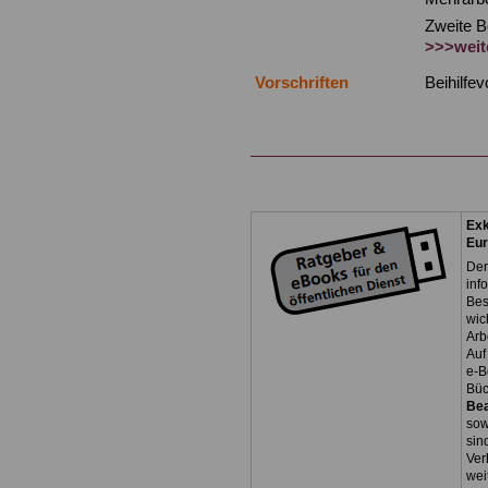
Zweite 
>>>weit
Vorschriften
Beihilfe
Exk
Eu
Der
inf
Bes
wic
Arb
Auf
e-B
Bü
Be
so
sin
Ver
wei