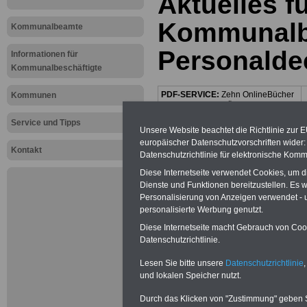
Aktuelles f
Kommunalbe
Kommunalbeamte
Personalde
Informationen für
Kommunalbeschäftigte
PDF-SERVICE:
Zehn OnlineBücher
Kommunen
& eBooks für den Öffentlichen Dienst
oder Beamte zum Komplettpreis von
Service und Tipps
15 Euro im Jahr - auch für
Unsere Website beachtet die Richtlinie zur 
Beschäftigte der kommunalen
europäischer Datenschutzvorschriften wide
Verwaltung
geeignet. Sie können
Kontakt
Datenschutzrichtlinie für elektronische Komm
alle Bücher und eBooks
herunterladen, lesen und
Diese Internetseite verwendet Cookies, um 
ausdrucken: Wissenswertes zum
Dienste und Funktionen bereitzustellen. Es
Beamtenrecht, Beihilfe,
Personalisierung von Anzeigen verwendet - un
Beamtenversorgung,
Tarifrecht
,
personalisierte Werbung genutzt.
Nebentätig-keitsrecht, Berufseinstieg
und Frauen im öffentlichen Dienst
Diese Internetseite macht Gebrauch von Cooki
>>>mehr Informationen
Datenschutzrichtlinie.
Lesen Sie bitte unsere
Datenschutzrichtlinie
,
Mehr Meldungen
und lokalen Speicher nutzt.
Durch das Klicken von "Zustimmung" geben Sie
Kommunalbeschä