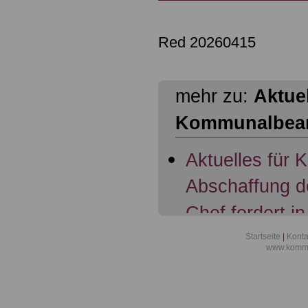
Red 20260415
mehr zu:
Aktuel
Kommunalbea
Aktuelles für
Abschaffung d
Chef fordert in
Übertragung d
Startseite
|
Konta
www.kommu
Beamte; 07.11
Aktuelles für