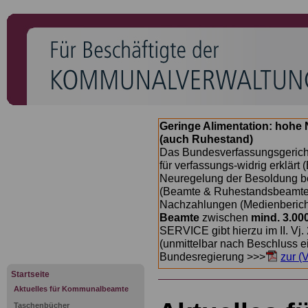
Geringe Alimentation: hoh
(auch Ruhestand)
Das Bundesverfassungsgericht
für verfassungs-widrig erklärt 
Neuregelung der Besoldung b
(Beamte & Ruhestandsbeamte) 
Nachzahlungen (Medienberichte
Beamte
zwischen
mind. 3.00
SERVICE gibt hierzu im II. Vj
(unmittelbar nach Beschluss e
Bundesregierung >>>
zur (
Startseite
Aktuelles für Kommunalbeamte
Taschenbücher