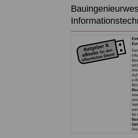
Bauingenieurwes
Informationstech
Exk
Eu
Der
inf
Bes
wic
Arb
Auf
e-B
Bü
Be
so
sin
Ver
wei
für
Ber
Ge
Die