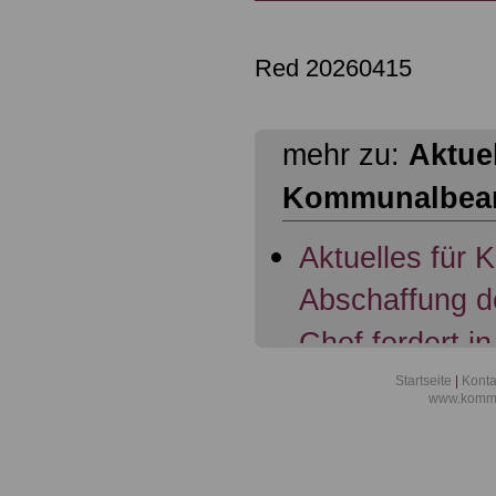
Red 20260415
mehr zu:
Aktuel
Kommunalbea
Aktuelles für
Abschaffung d
Chef fordert in
Übertragung d
Startseite
|
Konta
www.kommu
Beamte; 07.11
Aktuelles für