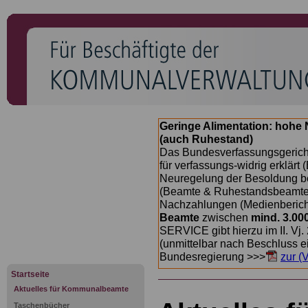
Geringe Alimentation: hoh
(auch Ruhestand)
Das Bundesverfassungsgericht
für verfassungs-widrig erklärt 
Neuregelung der Besoldung b
(Beamte & Ruhestandsbeamte) 
Nachzahlungen (Medienberichte
Beamte
zwischen
mind. 3.00
SERVICE gibt hierzu im II. Vj
(unmittelbar nach Beschluss e
Bundesregierung >>>
zur (
Startseite
Aktuelles für Kommunalbeamte
Taschenbücher