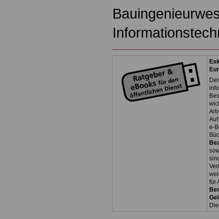
Bauingenieurwes
Informationstech
Exk
Eu
Der
inf
Bes
wic
Arb
Auf
e-B
Bü
Be
so
sin
Ver
wei
für
Ber
Ge
Die