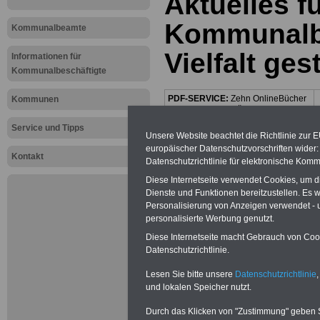
Aktuelles f
Kommunalbe
Kommunalbeamte
Vielfalt ges
Informationen für
Kommunalbeschäftigte
PDF-SERVICE:
Zehn OnlineBücher
Kommunen
& eBooks für den Öffentlichen Dienst
oder Beamte zum Komplettpreis von
Service und Tipps
15 Euro im Jahr - auch für
Unsere Website beachtet die Richtlinie zur 
Beschäftigte der kommunalen
europäischer Datenschutzvorschriften wide
Verwaltung
geeignet. Sie können
Kontakt
Datenschutzrichtlinie für elektronische Komm
alle Bücher und eBooks
herunterladen, lesen und
Diese Internetseite verwendet Cookies, um 
ausdrucken: Wissenswertes zum
Dienste und Funktionen bereitzustellen. Es
Beamtenrecht, Beihilfe,
Personalisierung von Anzeigen verwendet - un
Beamtenversorgung,
Tarifrecht
,
personalisierte Werbung genutzt.
Nebentätig-keitsrecht, Berufseinstieg
und Frauen im öffentlichen Dienst
Diese Internetseite macht Gebrauch von Cooki
>>>mehr Informationen
Datenschutzrichtlinie.
Lesen Sie bitte unsere
Datenschutzrichtlinie
,
Mehr Meldungen
und lokalen Speicher nutzt.
Durch das Klicken von "Zustimmung" geben Sie
Kommunalbeschä