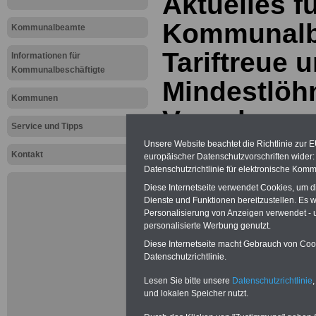
Aktuelles f
Kommunalbe
Kommunalbeamte
Tariftreue 
Informationen für
Kommunalbeschäftigte
Mindestlöh
Kommunen
Vergabeges
Service und Tipps
Bundeslän
Unsere Website beachtet die Richtlinie zur 
Kontakt
europäischer Datenschutzvorschriften wide
Datenschutzrichtlinie für elektronische Komm
PDF-SERVICE:
Zehn OnlineBücher
Diese Internetseite verwendet Cookies, um 
& eBooks für den Öffentlichen Dienst
Dienste und Funktionen bereitzustellen. Es
oder Beamte zum Komplettpreis von
Personalisierung von Anzeigen verwendet - un
15 Euro im Jahr - auch für
personalisierte Werbung genutzt.
Beschäftigte der kommunalen
Verwaltung
geeignet. Sie können
Diese Internetseite macht Gebrauch von Cooki
alle Bücher und eBooks
Datenschutzrichtlinie.
herunterladen, lesen und
ausdrucken: Wissenswertes zum
Lesen Sie bitte unsere
Datenschutzrichtlinie
,
Beamtenrecht, Beihilfe,
und lokalen Speicher nutzt.
Beamtenversorgung,
Tarifrecht
,
Nebentätig-keitsrecht, Berufseinstieg