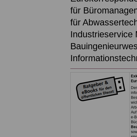
für Büromanagem
für Abwassertec
Industrieservice
Bauingenieurwes
Informationstech
Exk
Eu
Der
inf
Bes
wic
Arb
Auf
e-B
Bü
Be
so
sin