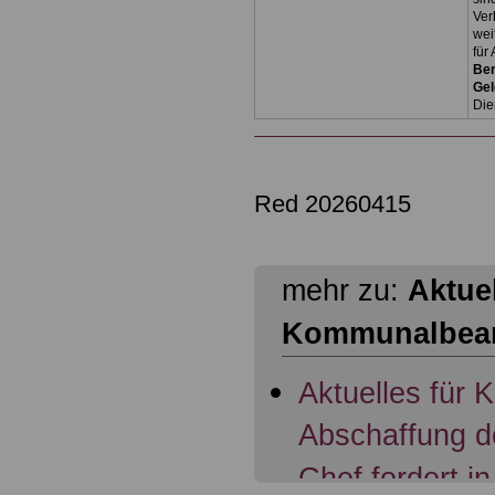
Ver
wei
für
Ber
Ge
Die
Red 20260415
mehr zu:
Aktuel
Kommunalbea
Aktuelles für
Abschaffung d
Chef fordert in