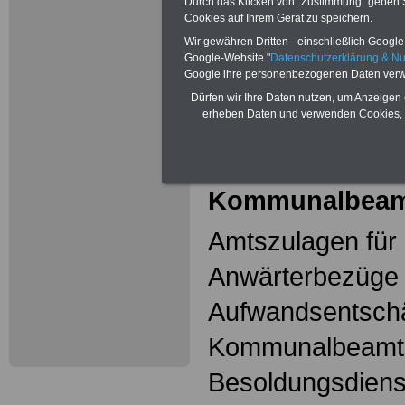
Durch das Klicken von "Zustimmung" geben Sie
und Frauen im öffentlichen Dienst
Cookies auf Ihrem Gerät zu speichern.
>>>mehr Informationen
Wir gewähren Dritten - einschließlich Google -
Google-Website "
Datenschutzerklärung & N
Mehr Meldungen
Google ihre personenbezogenen Daten verw
Dürfen wir Ihre Daten nutzen, um Anzeigen 
Kommunalbeschä
erheben Daten und verwenden Cookies, 
hier
Kommunalbeam
Amtszulagen fü
Anwärterbezüge
Aufwandsentschä
Kommunalbeamt
Besoldungsdienst