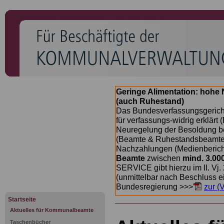
Geringe Alimentation: hoh
(auch Ruhestand)
Das Bundesverfassungsgericht
für verfassungs-widrig erklärt 
Neuregelung der Besoldung b
(Beamte & Ruhestandsbeamte) 
Nachzahlungen (Medienberichte
Beamte
zwischen
mind. 3.00
SERVICE gibt hierzu im II. Vj
(unmittelbar nach Beschluss e
Bundesregierung >>>
zur (
Startseite
Aktuelles für Kommunalbeamte
Taschenbücher